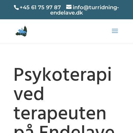
+45 61 75 97 87
info@turridning-
endelave.dk
Psykoterapi
ved
terapeuten